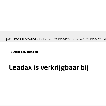
[ASL_STORELOCATOR cluster_m1="#132940" cluster_m2=
/
VIND EEN DEALER