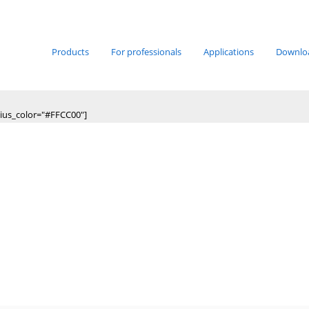
Products
For professionals
"#132940" radius_color="#FFCC00"]