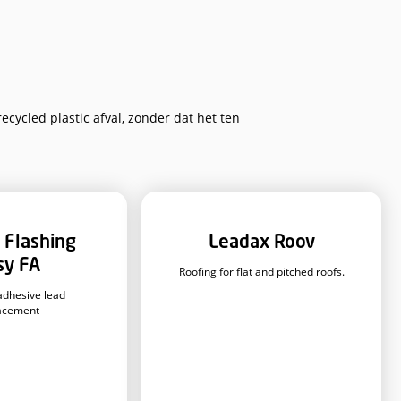
ij
akt van gerecycled plastic afval, zonder dat het ten
gemak.