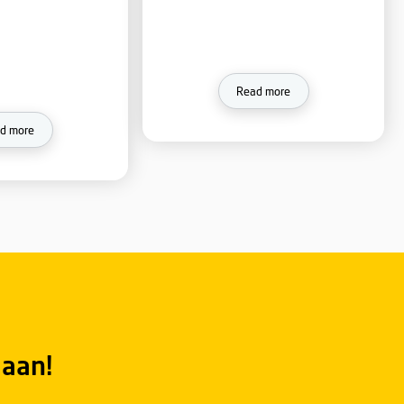
Leadax Flashing
Lea
Easy FA
Roofing for f
Fully self-adhesive lead
replacement