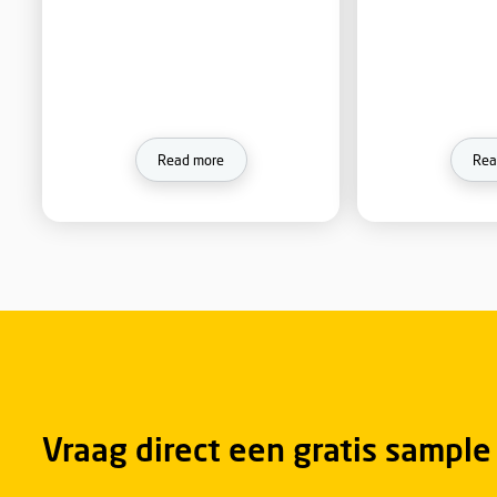
Leadax Flashing
Original
Lead replacement with the look-
and-feel of lead