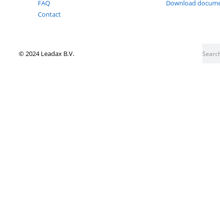
Don't miss out on anything Leadax
Follow our socials